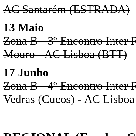
AC Santarém (ESTRADA)
13 Maio
Zona B - 3º Encontro Inter 
Mouro - AC Lisboa (BTT)
17 Junho
Zona B - 4º Encontro Inter 
Vedras (Cucos) - AC Lisbo