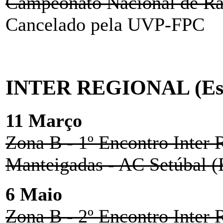
Campeonato Nacional de R
Cancelado pela UVP-FPC
INTER REGIONAL (Esc
11 Março
Zona B - 1º Encontro Inter 
Manteigadas - AC Setúbal
6 Maio
Zona B - 2º Encontro Inter R