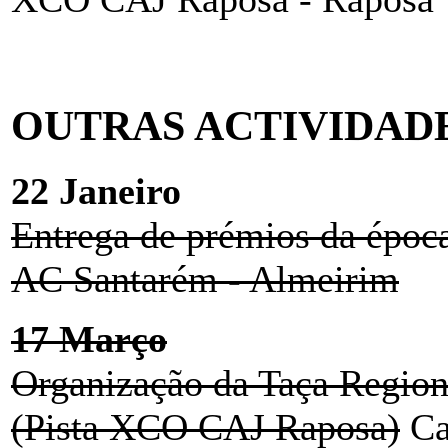
OUTRAS ACTIVIDAD
22 Janeiro
Entrega de prémios da époc
AC Santarém - Almeirim
17 Março
Organização da Taça Region
(Pista XCO CAJ Raposa)
Ca