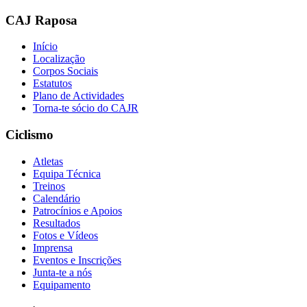
CAJ Raposa
Início
Localização
Corpos Sociais
Estatutos
Plano de Actividades
Torna-te sócio do CAJR
Ciclismo
Atletas
Equipa Técnica
Treinos
Calendário
Patrocínios e Apoios
Resultados
Fotos e Vídeos
Imprensa
Eventos e Inscrições
Junta-te a nós
Equipamento