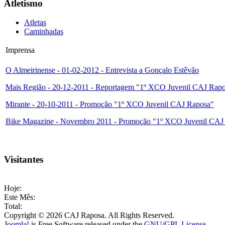
Atletismo
Atletas
Caminhadas
Imprensa
O Almeirinense - 01-02-2012 - Entrevista a Gonçalo Estêvão
Mais Região - 20-12-2011 - Reportagem "1º XCO Juvenil CAJ Rap
Mirante - 20-10-2011 - Promoção "1º XCO Juvenil CAJ Raposa"
Bike Magazine - Novembro 2011 - Promoção "1º XCO Juvenil CAJ
Visitantes
Hoje:
Este Mês:
Total:
Copyright © 2026 CAJ Raposa. All Rights Reserved.
Joomla!
is Free Software released under the
GNU/GPL License.