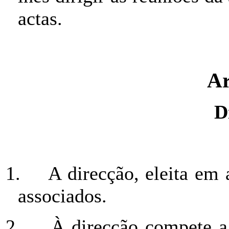
actas.
Ar
D
1.
A direcção, eleita em 
associados.
2.
À direcção compete a 